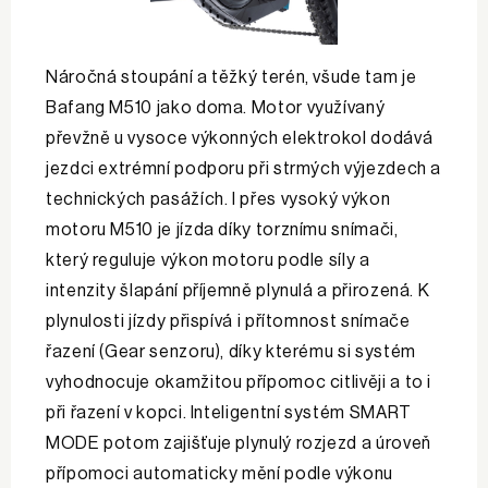
Náročná stoupání a těžký terén, všude tam je
Bafang M510 jako doma. Motor využívaný
převžně u vysoce výkonných elektrokol dodává
jezdci extrémní podporu při strmých výjezdech a
technických pasážích. I přes vysoký výkon
motoru M510 je jízda díky torznímu snímači,
který reguluje výkon motoru podle síly a
intenzity šlapání příjemně plynulá a přirozená. K
plynulosti jízdy přispívá i přítomnost snímače
řazení (Gear senzoru), díky kterému si systém
vyhodnocuje okamžitou přípomoc citlivěji a to i
při řazení v kopci. Inteligentní systém SMART
MODE potom zajišťuje plynulý rozjezd a úroveň
přípomoci automaticky mění podle výkonu