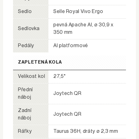
Sedlo
Selle Royal Vivo Ergo
pevná Apache Al, ø 30,9 x
Sedlovka
350 mm
Pedály
Al platformové
ZAPLETENÁ KOLA
Velikost kol
27,5"
Přední
Joytech QR
náboj
Zadní
Joytech QR
náboj
Ráfky
Taurus 36H, dráty ø 2,3 mm