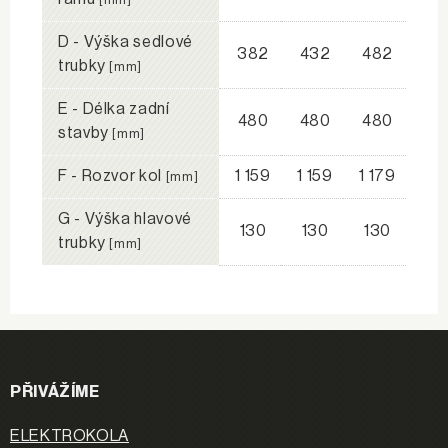
[mm]
D - Výška sedlové
382
432
482
trubky
[mm]
E - Délka zadní
480
480
480
stavby
[mm]
F - Rozvor kol
1 159
1 159
1 179
[mm]
G - Výška hlavové
130
130
130
trubky
[mm]
PŘIVÁŽÍME
ELEKTROKOLA