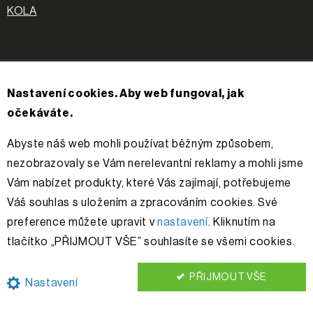
KOLA
APACHE
Nastavení cookies. Aby web fungoval, jak
O nás
očekáváte.
Příběh
Kontakty
Abyste náš web mohli používat běžným způsobem,
Řešení sporů
nezobrazovaly se Vám nerelevantní reklamy a mohli jsme
Vám nabízet produkty, které Vás zajímají, potřebujeme
Váš souhlas s uložením a zpracováním cookies. Své
Sledujte nás
preference můžete upravit v
nastavení
. Kliknutím na
tlačítko „PŘIJMOUT VŠE” souhlasíte se všemi cookies.
PŘIJMOUT VŠE
Nastavení