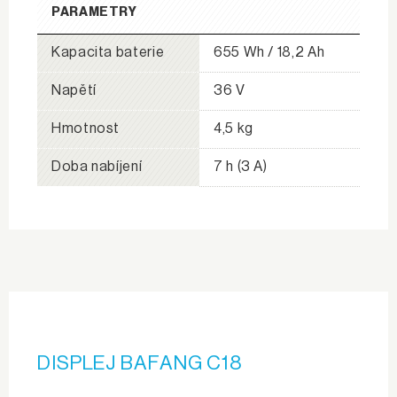
PARAMETRY
Kapacita baterie
655 Wh / 18,2 Ah
Napětí
36 V
Hmotnost
4,5 kg
Doba nabíjení
7 h (3 A)
DISPLEJ BAFANG C18