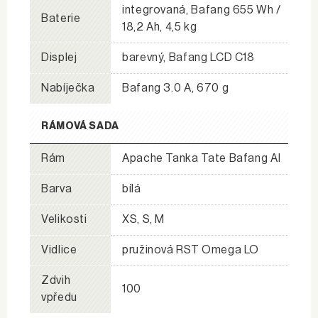
integrovaná, Bafang 655 Wh /
Baterie
18,2 Ah, 4,5 kg
Displej
barevný, Bafang LCD C18
Nabíječka
Bafang 3.0 A, 670 g
RÁMOVÁ SADA
Rám
Apache Tanka Tate Bafang Al
Barva
bílá
Velikosti
XS, S, M
Vidlice
pružinová RST Omega LO
Zdvih
100
vpředu