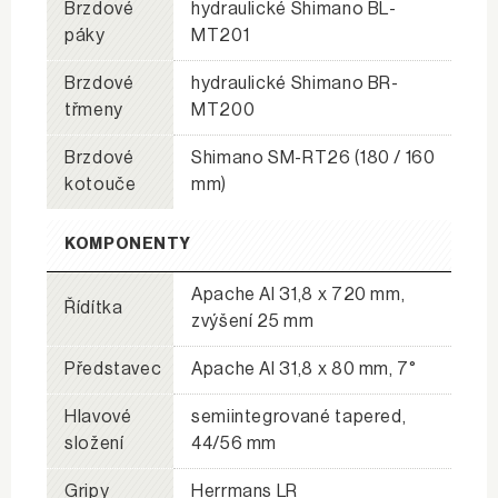
Brzdové
hydraulické Shimano BL-
páky
MT201
Brzdové
hydraulické Shimano BR-
třmeny
MT200
Brzdové
Shimano SM-RT26 (180 / 160
kotouče
mm)
KOMPONENTY
Apache Al 31,8 x 720 mm,
Řídítka
zvýšení 25 mm
Představec
Apache Al 31,8 x 80 mm, 7°
Hlavové
semiintegrované tapered,
složení
44/56 mm
Gripy
Herrmans LR