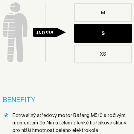
M
170 cm
S
XS
BENEFITY
Extra silný středový motor Bafang M510 s točivým
momentem 95 Nm a tělem z lehké hořčíkové slitiny
pro nižší hmotnost celého elektrokola