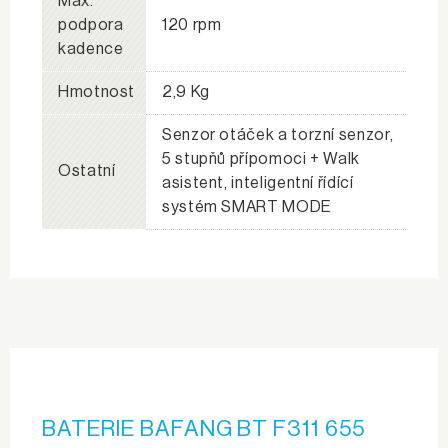
Max.
podpora
120 rpm
kadence
Hmotnost
2,9 Kg
Senzor otáček a torzní senzor,
5 stupňů přípomoci + Walk
Ostatní
asistent, inteligentní řídící
systém SMART MODE
BATERIE BAFANG BT F311 655