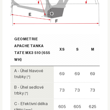
GEOMETRIE
APACHE TANKA
XS
S
M
TATE MX3 510 (655
WH)
A - Úhel hlavové
69
69
69
trubky
[°]
B - Úhel sedlové
73
73
73
trbky
[°]
C - Efektivní délka
605
605
625
rámu