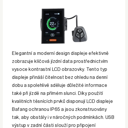
Elegantní a moderní design displeje efektivně
zobrazuje klíčová jízdní data prostřednictvím
vysoce kontrastní LCD obrazovky. Tento typ
displeje přináší čitelnost bez ohledu na denní
dobu a spolehlivě sděluje důležité informace
také při jízdě na přímém slunci. Díky použití
kvalitních těsnících prvků disponují LCD displeje
Bafang ochranou IP65 a jsou zkonstruovány
tak, aby obstály i v náročných podmínkách. USB
výstup v zadní části slouží pro připojení