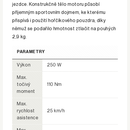
jezdce. Konstrukčně tělo motoru působí
příjemným sportovním dojmem, ke kterému
přispívá i použití hořčíkového pouzdra, díky
němuž se podařilo hmotnost ztlačit na pouhých
2,9 kg.
PARAMETRY
Výkon
250 W
Max.
točivý
110 Nm
moment
Max.
rychlost
25 km/h
asistence