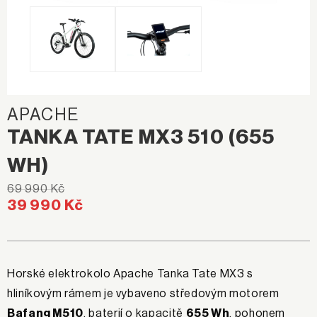
APACHE
TANKA TATE MX3 510 (655
WH)
69 990 Kč
39 990 Kč
Horské elektrokolo Apache Tanka Tate MX3 s
hliníkovým rámem je vybaveno středovým motorem
Bafang M510
, baterií o kapacitě
655 Wh
, pohonem