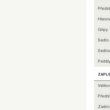
Předs
Hlavov
Gripy
Sedlo
Sedlo
Pedál
ZAPL
Veliko
Přední
Zadní 