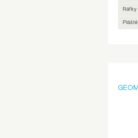
Ráfky
Pláště
GEOM