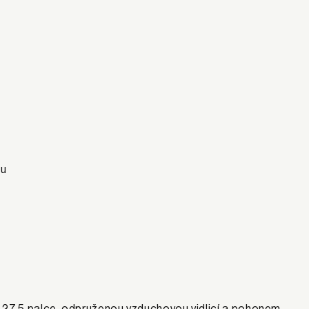
nu
u 27,5 palce, odpruženou vzduchovou vidlicí a pohonem