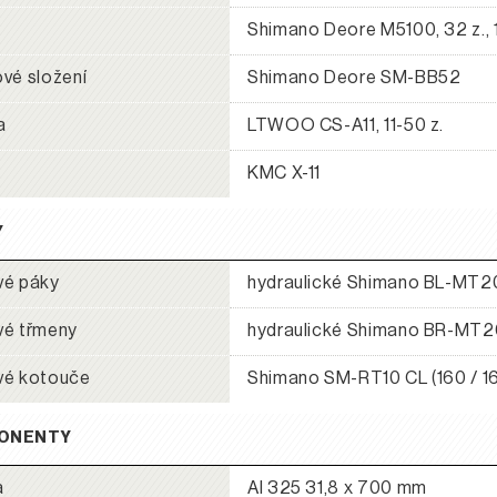
Shimano Deore M5100, 32 z.,
vé složení
Shimano Deore SM-BB52
a
LTWOO CS-A11, 11-50 z.
KMC X-11
Y
vé páky
hydraulické Shimano BL-MT2
vé třmeny
hydraulické Shimano BR-MT2
vé kotouče
Shimano SM-RT10 CL (160 / 1
ONENTY
a
Al 325 31,8 x 700 mm