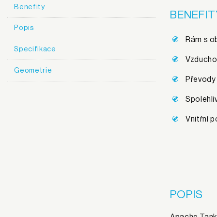
Benefity
BENEFIT
Popis
Rám s ob
Specifikace
Vzduchov
Geometrie
Převody 
Spolehli
Vnitřní 
POPIS
Apache Tanka