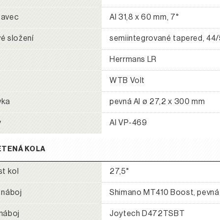
tavec
Al 31,8 x 60 mm, 7°
é složení
semiintegrované tapered, 44
Herrmans LR
WTB Volt
vka
pevná Al ø 27,2 x 300 mm
y
Al VP-469
ETENÁ KOLA
st kol
27,5"
 náboj
Shimano MT410 Boost, pevná 
náboj
Joytech D472TSBT