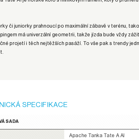
erky či juniorky prahnoucí po maximální zábavě v terénu, t
pingem má univerzální geometrii, takže jízda bude vždy zážit
čné projetí i těch nejtěžších pasáží. To vše pak s trendy 
t.
NICKÁ SPECIFIKACE
VÁ SADA
Apache Tanka Tate A Al