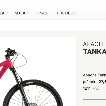
LA
KOLA
O NÁS
PRODEJCI
APACH
TANKA
Apache Tanka
průměru
27,
1x11
.
více