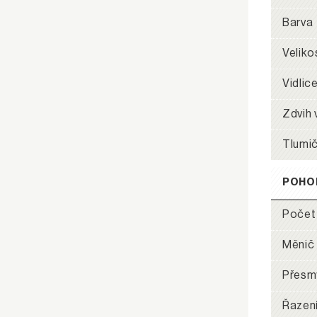
Barva
Veliko
Vidlic
Zdvih 
Tlumi
POHO
Počet
Měnič
Přesm
Řazen