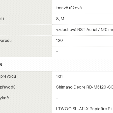
tmavě růžová
sti
S, M
e
vzduchová RST Aerial / 120 
vpředu
120
č
-
N
 převodů
1x11
 převodů
Shimano Deore RD-M5120-SG
ykač
-
í
LTWOO SL-A11-X Rapidfire Pl