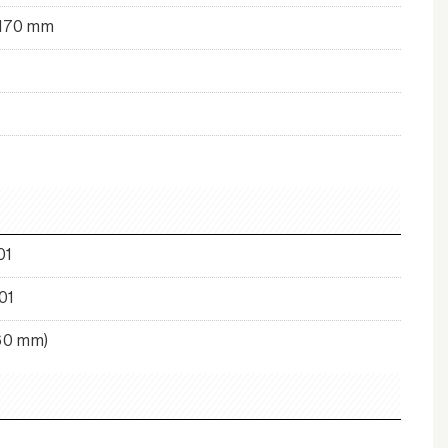
 170 mm
01
01
60 mm)