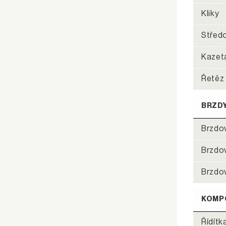
Kliky
Středo
Kazet
Řetěz
BRZD
Brzdo
Brzdo
Brzdo
KOMP
Řídítk