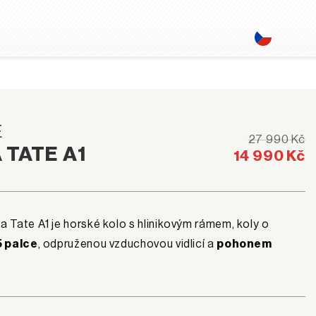
E
27 990 Kč
 TATE A1
14 990 Kč
 Tate A1 je horské kolo s hlinikovým rámem, koly o
5 palce
, odpruženou vzduchovou vidlicí a
pohonem