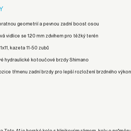
Y
ratnou geometrií a pevnou zadní boost osou
á vidlice se 120 mm zdvihem pro těžký terén
1x11, kazeta 11-50 zubů
vé hydraulické kotoučové brzdy Shimano
pozice třmenu zadní brzdy pro lepší rozložení brzdného výko
 Tate A1 je horské kolo s hlinikovým rámem, koly o průměr