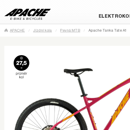
ELEKTROKO
APACHE
Jízdní kola
Pevná MTB
Apache Tanka Tate A1