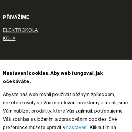
PŘIVÁŽÍME
ELEKTROKOLA
KOLA
APACHE
Nastavení cookies. Aby web fungoval, jak
O nás
očekáváte.
Příběh
Kontakty
Abyste náš web mohli používat běžným způsobem,
Řešení sporů
nezobrazovaly se Vám nerelevantní reklamy a mohli jsme
Vám nabízet produkty, které Vás zajímají, potřebujeme
Váš souhlas s uložením a zpracováním cookies. Své
Sledujte nás
preference můžete upravit v
nastavení
. Kliknutím na