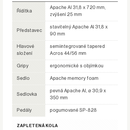
Apache Al 31,8 x 720 mm,
Řídítka
zvýšení 25 mm
stavitelný Apache Al 31,8 x
Představec
90 mm
Hlavové
semiintegrované tapered
složení
Acros 44/56 mm
Gripy
ergonomické s objímkou
Sedlo
Apache memory foam
pevná Apache Al, ø 30,9 x
Sedlovka
350 mm
Pedály
pogumované SP-828
ZAPLETENÁ KOLA