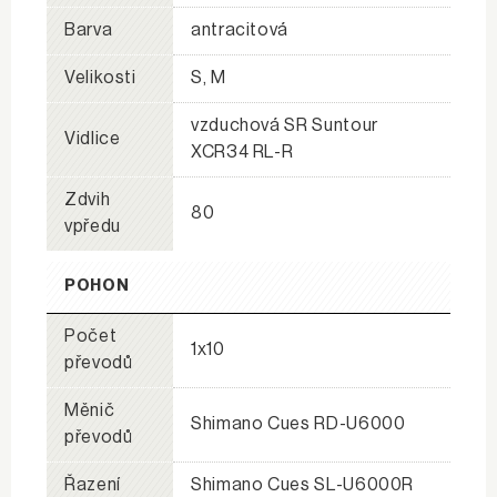
Barva
antracitová
Velikosti
S, M
vzduchová SR Suntour
Vidlice
XCR34 RL-R
Zdvih
80
vpředu
POHON
Počet
1x10
převodů
Měnič
Shimano Cues RD-U6000
převodů
Řazení
Shimano Cues SL-U6000R