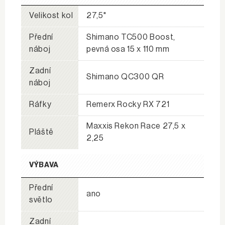
Velikost kol
27,5"
Přední
Shimano TC500 Boost,
náboj
pevná osa 15 x 110 mm
Zadní
Shimano QC300 QR
náboj
Ráfky
Remerx Rocky RX 721
Maxxis Rekon Race 27,5 x
Pláště
2,25
VÝBAVA
Přední
ano
světlo
Zadní