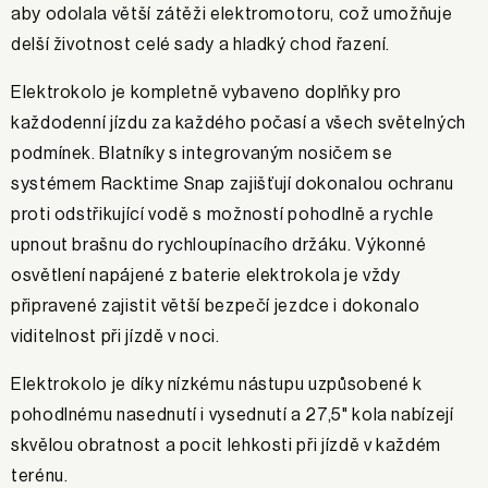
aby odolala větší zátěži elektromotoru, což umožňuje
delší životnost celé sady a hladký chod řazení.
Elektrokolo je kompletně vybaveno doplňky pro
každodenní jízdu za každého počasí a všech světelných
podmínek. Blatníky s integrovaným nosičem se
systémem Racktime Snap zajišťují dokonalou ochranu
proti odstřikující vodě s možností pohodlně a rychle
upnout brašnu do rychloupínacího držáku. Výkonné
osvětlení napájené z baterie elektrokola je vždy
připravené zajistit větší bezpečí jezdce i dokonalo
viditelnost při jízdě v noci.
Elektrokolo je díky nízkému nástupu uzpůsobené k
pohodlnému nasednutí i vysednutí a 27,5" kola nabízejí
skvělou obratnost a pocit lehkosti při jízdě v každém
terénu.