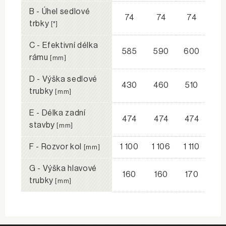
B - Úhel sedlové
74
74
74
trbky
[°]
C - Efektivní délka
585
590
600
rámu
[mm]
D - Výška sedlové
430
460
510
trubky
[mm]
E - Délka zadní
474
474
474
stavby
[mm]
F - Rozvor kol
1 100
1 106
1 110
[mm]
G - Výška hlavové
160
160
170
trubky
[mm]