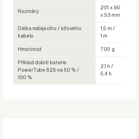
201 x 90
Rozměry
x 53 mm
Délka nabíjecího / síťového
1,5 m /
kabelu
1 m
Hmotnost
700 g
Příklad dobití baterie
2,1 h /
PowerTube 625 na 50 % /
5,4 h
100 %