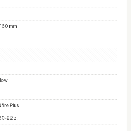
 / 60 mm
dow
ire Plus
30-22 z.