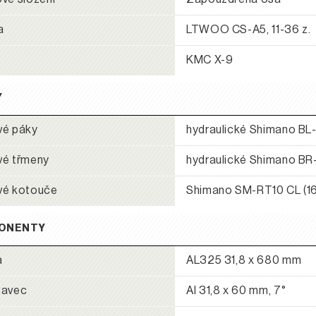
a
LTWOO CS-A5, 11-36 z.
KMC X-9
Y
vé páky
hydraulické Shimano B
vé třmeny
hydraulické Shimano B
vé kotouče
Shimano SM-RT10 CL (16
ONENTY
a
AL325 31,8 x 680 mm
tavec
Al 31,8 x 60 mm, 7°