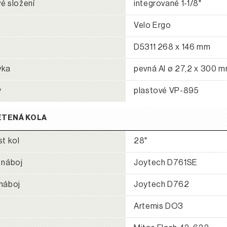
é složení
integrované 1-1/8"
Velo Ergo
D5311 268 x 146 mm
vka
pevná Al ø 27,2 x 300 
y
plastové VP-895
ETENÁ KOLA
st kol
28"
 náboj
Joytech D761SE
náboj
Joytech D762
Artemis DO3