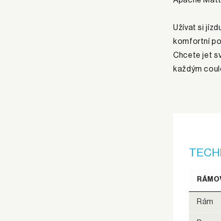
Užívat si jíz
komfortní po
Chcete jet sv
každým coul
TECH
RÁMO
Rám