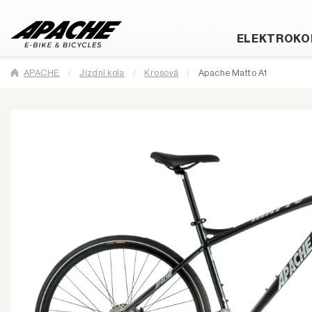
ELEKTROKO
APACHE
Jízdní kola
Krosová
Apache Matto A1