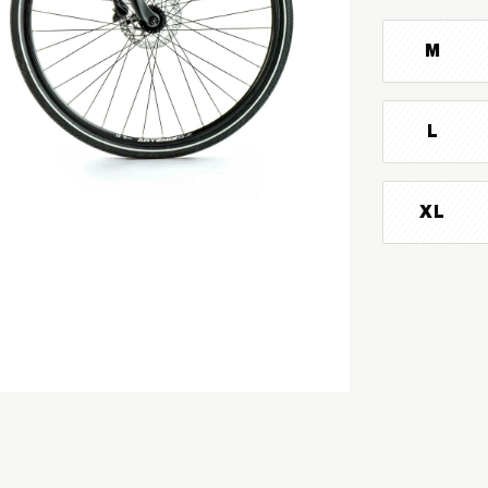
M
L
XL