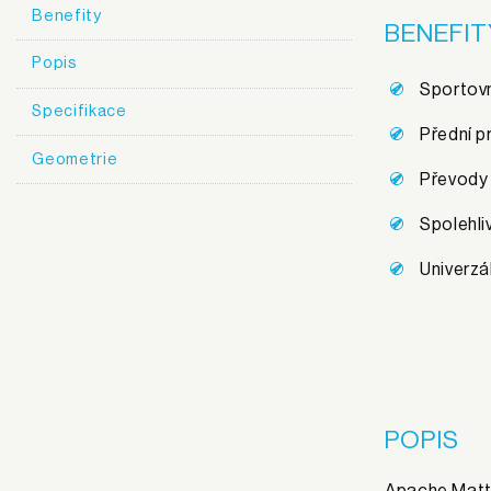
Benefity
BENEFIT
Popis
Sportovn
Specifikace
Přední p
Geometrie
Převody 
Spolehli
Univerzál
POPIS
Apache Matto