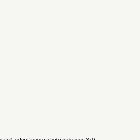
palců, odpruženou vidlicí a pohonem 3x9.