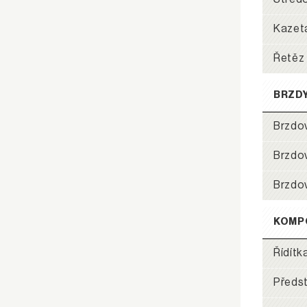
Kazet
Řetěz
BRZD
Brzdo
Brzdo
Brzdo
KOMP
Řídítk
Předs