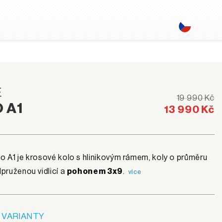
E
19 990 Kč
 A1
13 990 Kč
 A1 je krosové kolo s hlinikovým rámem, koly o průměru
dpruženou vidlicí a
pohonem 3x9
.
více
 VARIANTY