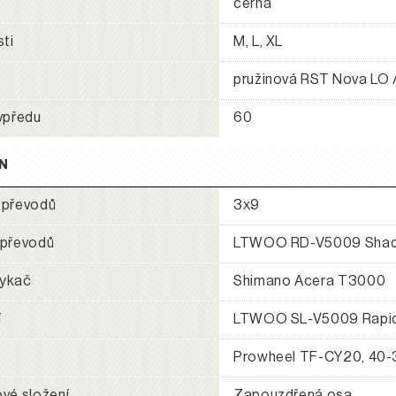
černá
sti
M, L, XL
e
pružinová RST Nova LO
vpředu
60
N
 převodů
3x9
 převodů
LTWOO RD-V5009 Sha
ykač
Shimano Acera T3000
í
LTWOO SL-V5009 Rapidf
Prowheel TF-CY20, 40-
vé složení
Zapouzdřená osa