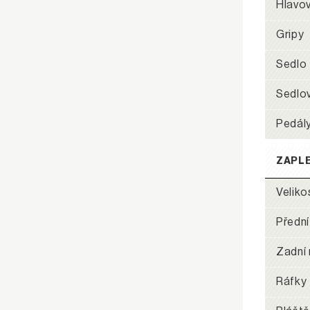
Hlavov
Gripy
Sedlo
Sedlo
Pedál
ZAPL
Veliko
Přední
Zadní 
Ráfky