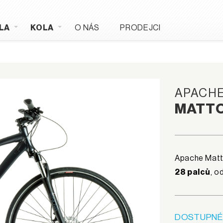
LA
KOLA
O NÁS
PRODEJCI
APACH
MATTO
Apache Matto
28 palců
, o
DOSTUPNÉ