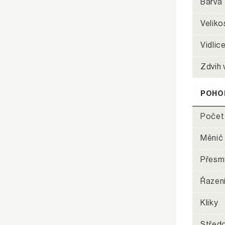
Barva
Veliko
Vidlic
Zdvih 
POHO
Počet
Měnič
Přesm
Řazen
Kliky
Středo