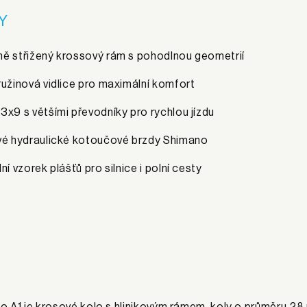
Y
ě střižený krossový rám s pohodlnou geometrií
ružinová vidlice pro maximální komfort
3x9 s většími převodníky pro rychlou jízdu
vé hydraulické kotoučové brzdy Shimano
ní vzorek plášťů pro silnice i polní cesty
 A1 je krosové kolo s hlinikovým rámem, koly o průměru 28 