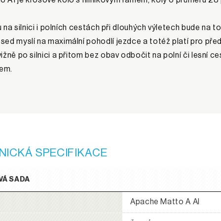
du na silnici i polních cestách při dlouhých výletech bude n
sed myslí na maximální pohodlí jezdce a totéž platí pro pře
ižně po silnici a přitom bez obav odbočit na polní či lesní c
em.
NICKÁ SPECIFIKACE
VÁ SADA
Apache Matto A Al