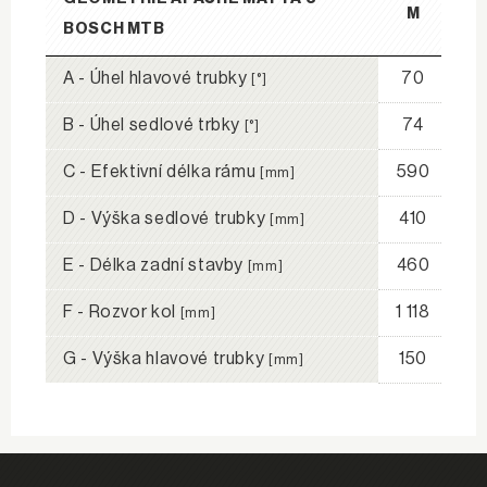
M
BOSCH MTB
A - Úhel hlavové trubky
70
[°]
B - Úhel sedlové trbky
74
[°]
C - Efektivní délka rámu
590
[mm]
D - Výška sedlové trubky
410
[mm]
E - Délka zadní stavby
460
[mm]
F - Rozvor kol
1 118
[mm]
G - Výška hlavové trubky
150
[mm]