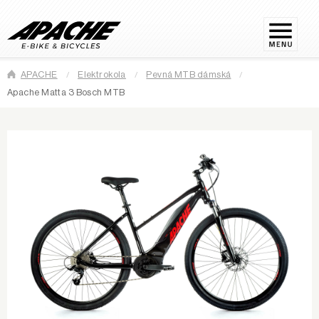
APACHE
Elektrokola
Pevná MTB dámská
Apache Matta 3 Bosch MTB