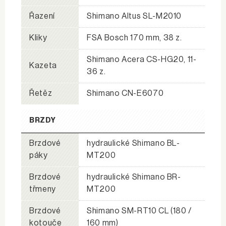
Řazení
Shimano Altus SL-M2010
Kliky
FSA Bosch 170 mm, 38 z.
Shimano Acera CS-HG20, 11-
Kazeta
36 z.
Řetěz
Shimano CN-E6070
BRZDY
Brzdové
hydraulické Shimano BL-
páky
MT200
Brzdové
hydraulické Shimano BR-
třmeny
MT200
Brzdové
Shimano SM-RT10 CL (180 /
kotouče
160 mm)