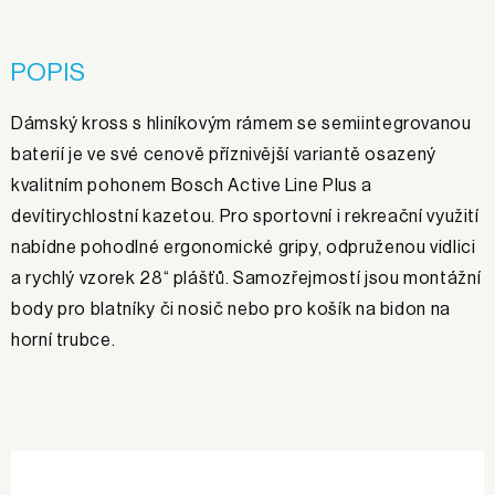
POPIS
Dámský kross s hliníkovým rámem se semiintegrovanou
baterií je ve své cenově příznivější variantě osazený
kvalitním pohonem Bosch Active Line Plus a
devítirychlostní kazetou. Pro sportovní i rekreační využití
nabídne pohodlné ergonomické gripy, odpruženou vidlici
a rychlý vzorek 28“ plášťů. Samozřejmostí jsou montážní
body pro blatníky či nosič nebo pro košík na bidon na
horní trubce.