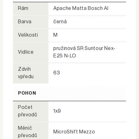
Rám
Apache Matta Bosch Al
Barva
černá
Velikosti
M
pružinová SR Suntour Nex-
Vidlice
E25 N-LO
Zdvih
63
vpředu
POHON
Počet
1x9
převodů
Měnič
MicroShift Mezzo
převodů