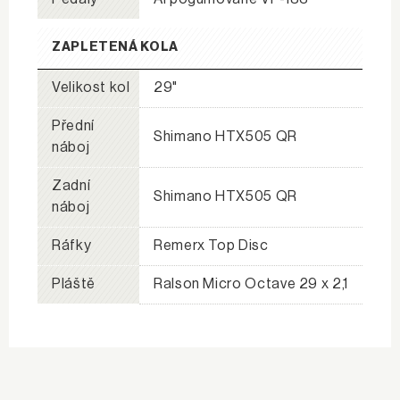
ZAPLETENÁ KOLA
Velikost kol
29"
Přední
Shimano HTX505 QR
náboj
Zadní
Shimano HTX505 QR
náboj
Ráfky
Remerx Top Disc
Pláště
Ralson Micro Octave 29 x 2,1