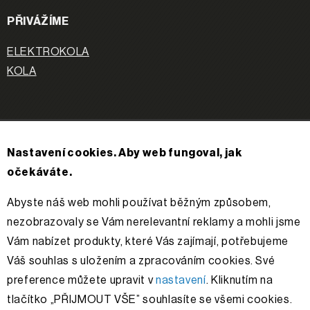
PŘIVÁŽÍME
ELEKTROKOLA
KOLA
APACHE
Nastavení cookies. Aby web fungoval, jak
O nás
očekáváte.
Příběh
Kontakty
Abyste náš web mohli používat běžným způsobem,
Řešení sporů
nezobrazovaly se Vám nerelevantní reklamy a mohli jsme
Vám nabízet produkty, které Vás zajímají, potřebujeme
Váš souhlas s uložením a zpracováním cookies. Své
Sledujte nás
preference můžete upravit v
nastavení
. Kliknutím na
tlačítko „PŘIJMOUT VŠE” souhlasíte se všemi cookies.