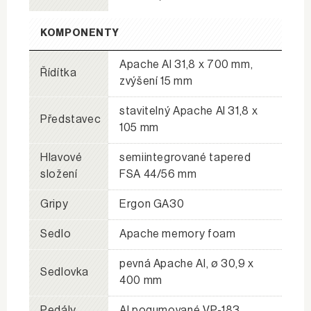
KOMPONENTY
Apache Al 31,8 x 700 mm,
Řídítka
zvýšení 15 mm
stavitelný Apache Al 31,8 x
Představec
105 mm
Hlavové
semiintegrované tapered
složení
FSA 44/56 mm
Gripy
Ergon GA30
Sedlo
Apache memory foam
pevná Apache Al, ø 30,9 x
Sedlovka
400 mm
Pedály
Al pogumované VP-183