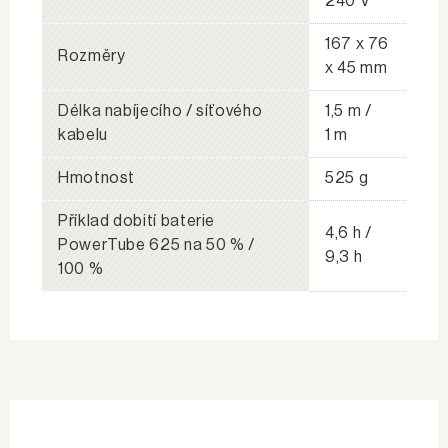
240 V
167 x 76
Rozměry
x 45 mm
Délka nabíjecího / síťového
1,5 m /
kabelu
1 m
Hmotnost
525 g
Příklad dobití baterie
4,6 h /
PowerTube 625 na 50 % /
9,3 h
100 %