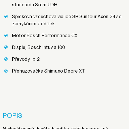
standardu Sram UDH
Špičková vzduchová vidlice SR Suntour Axon 34 se
zamykáním z řídítek
Motor Bosch Performance CX
Displej Bosch Intuvia 100
Převody 1x12
Přehazovačka Shimano Deore XT
POPIS
Nejlepší pevná devětadvacítka, nabídne precizně