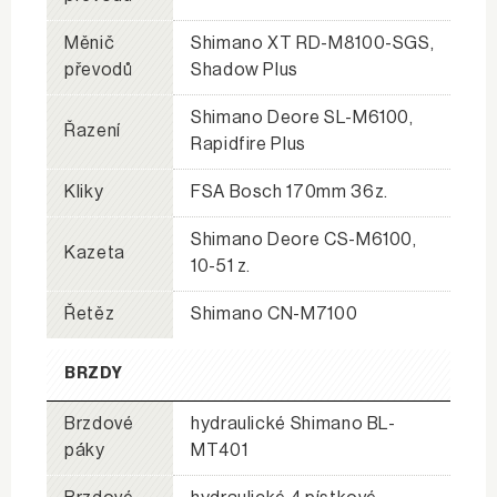
Měnič
Shimano XT RD-M8100-SGS,
převodů
Shadow Plus
Shimano Deore SL-M6100,
Řazení
Rapidfire Plus
Kliky
FSA Bosch 170mm 36z.
Shimano Deore CS-M6100,
Kazeta
10-51 z.
Řetěz
Shimano CN-M7100
BRZDY
Brzdové
hydraulické Shimano BL-
páky
MT401