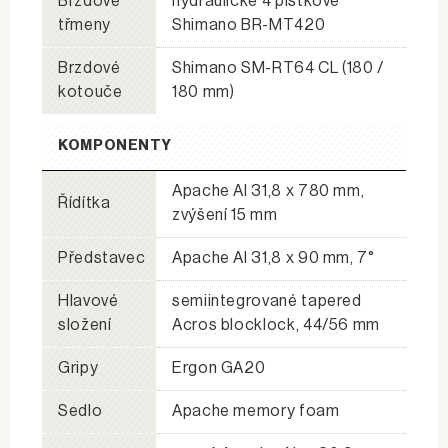
Brzdové
hydraulické 4 pístkové
třmeny
Shimano BR-MT420
Brzdové
Shimano SM-RT64 CL (180 /
kotouče
180 mm)
KOMPONENTY
Apache Al 31,8 x 780 mm,
Řídítka
zvýšení 15 mm
Představec
Apache Al 31,8 x 90 mm, 7°
Hlavové
semiintegrované tapered
složení
Acros blocklock, 44/56 mm
Gripy
Ergon GA20
Sedlo
Apache memory foam