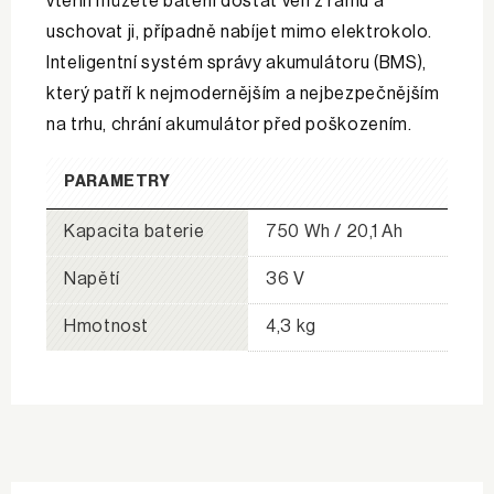
vteřin můžete baterii dostat ven z rámu a
uschovat ji, případně nabíjet mimo elektrokolo.
Inteligentní systém správy akumulátoru (BMS),
který patří k nejmodernějším a nejbezpečnějším
na trhu, chrání akumulátor před poškozením.
PARAMETRY
Kapacita baterie
750 Wh / 20,1 Ah
Napětí
36 V
Hmotnost
4,3 kg