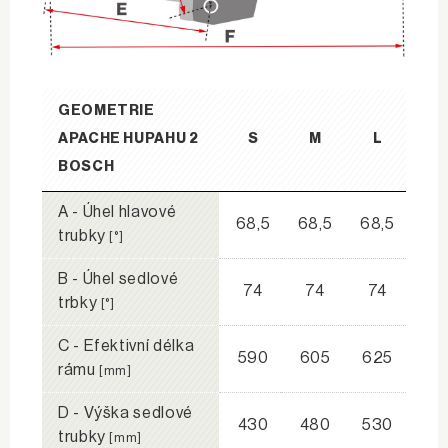
GEOMETRIE
APACHE HUPAHU 2
S
M
L
BOSCH
A - Úhel hlavové
68,5
68,5
68,5
trubky
[°]
B - Úhel sedlové
74
74
74
trbky
[°]
C - Efektivní délka
590
605
625
rámu
[mm]
D - Výška sedlové
430
480
530
trubky
[mm]