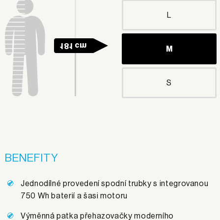
L
181 cm
M
S
BENEFITY
Jednodílné provedení spodní trubky s integrovanou
750 Wh baterií a šasi motoru
Výměnná patka přehazovačky moderního