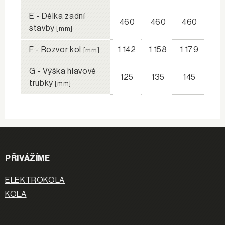
E - Délka zadní
460
460
460
stavby
[mm]
F - Rozvor kol
1 142
1 158
1 179
[mm]
G - Výška hlavové
125
135
145
trubky
[mm]
PŘIVÁŽÍME
ELEKTROKOLA
KOLA