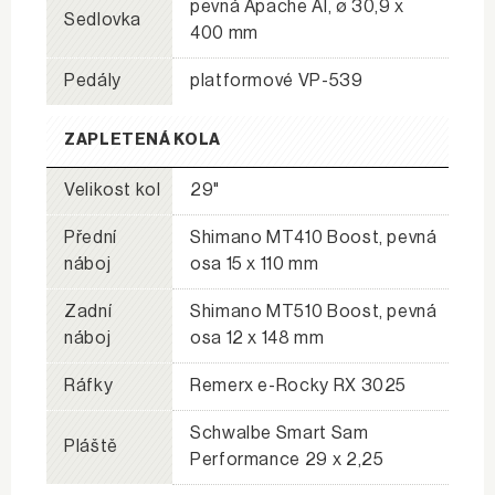
pevná Apache Al, ø 30,9 x
Sedlovka
400 mm
Pedály
platformové VP-539
ZAPLETENÁ KOLA
Velikost kol
29"
Přední
Shimano MT410 Boost, pevná
náboj
osa 15 x 110 mm
Zadní
Shimano MT510 Boost, pevná
náboj
osa 12 x 148 mm
Ráfky
Remerx e-Rocky RX 3025
Schwalbe Smart Sam
Pláště
Performance 29 x 2,25