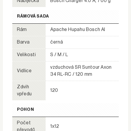
Nabíječka
Bosch Charger 4.0 A, 700 g
RÁMOVÁ SADA
Rám
Apache Hupahu Bosch Al
Barva
černá
Velikosti
S / M / L
vzduchová SR Suntour Axon
Vidlice
34 RL-RC / 120 mm
Zdvih
120
vpředu
POHON
Počet
1x12
převodů