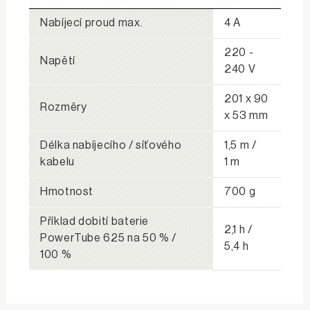
Nabíjecí proud max.
4 A
220 -
Napětí
240 V
201 x 90
Rozměry
x 53 mm
Délka nabíjecího / síťového
1,5 m /
kabelu
1 m
Hmotnost
700 g
Příklad dobití baterie
2,1 h /
PowerTube 625 na 50 % /
5,4 h
100 %