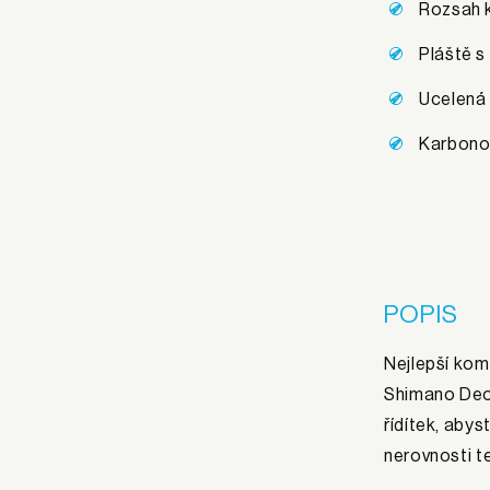
Rozsah 
Pláště s
Ucelená
Karbono
POPIS
Nejlepší kom
Shimano Deor
řídítek, abys
nerovnosti t