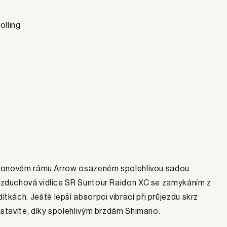
olling
arbonovém rámu Arrow osazeném spolehlivou sadou
vzduchová vidlice SR Suntour Raidon XC se zamykáním z
ídítkách. Ještě lepší absorpci vibrací při průjezdu skrz
stavíte, díky spolehlivým brzdám Shimano.