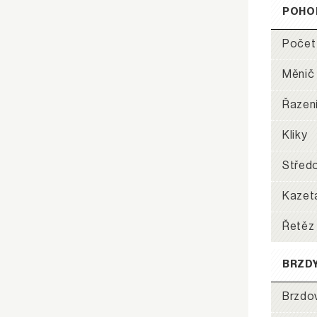
POHO
Počet
Měnič
Řazen
Kliky
Středo
Kazet
Řetěz
BRZD
Brzdo