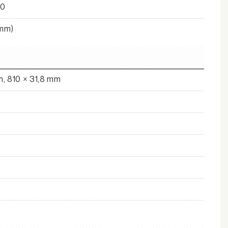
10
 mm)
, 810 × 31,8 mm