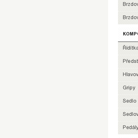
Brzdo
Brzdo
KOMP
Řídítk
Předs
Hlavov
Gripy
Sedlo
Sedlo
Pedál