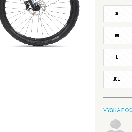
S
M
L
XL
VÝŠKA POS