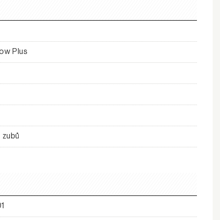
ow Plus
 zubů
01