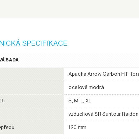
NICKÁ SPECIFIKACE
VÁ SADA
Apache Arrow Carbon HT Tor
ocelově modrá
sti
S, M, L, XL
e
vzduchová SR Suntour Raidon
vpředu
120 mm