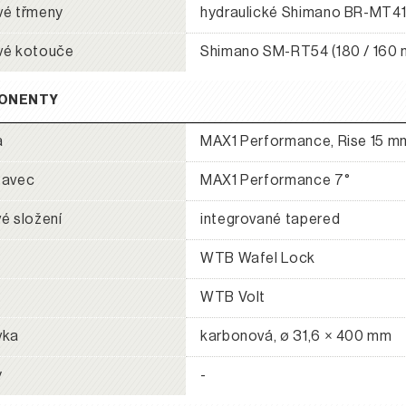
vé třmeny
hydraulické Shimano BR-MT4
vé kotouče
Shimano SM-RT54 (180 / 160
ONENTY
a
MAX1 Performance, Rise 15 mm
tavec
MAX1 Performance 7°
é složení
integrované tapered
WTB Wafel Lock
WTB Volt
vka
karbonová, ø 31,6 × 400 mm
y
-