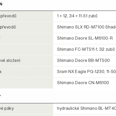
N
 převodů
1 × 12, 34 × 11-51 zubů
 převodů
Shimano SLX RD-M7100 Shad
í
Shimano Deore SL-M6100-R
Shimano FC-MT511-1, 32 zubů
vé složení
Shimano Deore BB-MT500
a
Sram NX Eagle PG-1230, 11-50
Shimano Deore CN-M6100
Y
vé páky
hydraulické Shimano BL-MT4