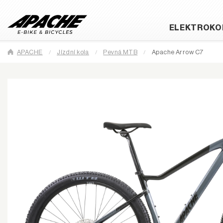
ELEKTROKO
APACHE
Jízdní kola
Pevná MTB
Apache Arrow C7