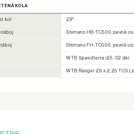
ETENÁ KOLA
st kol
29"
 náboj
Shimano HB-TC500, pevná osa
náboj
Shimano FH-TC500, pevná osa
WTB Speedterra i25, 32 děr
WTB Ranger 29 x 2,25 TCS Lig