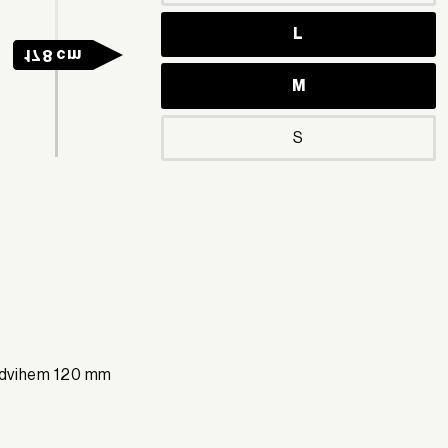
L
178 cm
M
S
 zdvihem 120 mm