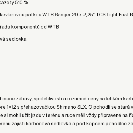
kazety 510 %
 kevlarovou patkou WTB Ranger 29 x 2,25" TCS Light Fast R
 řada komponentů od WTB
vá sedlovka
binace zábavy, spolehlivosti a rozumné ceny na lehkém k
e 1×12 s přehazovačkou Shimano SLX. O pohodlí se stará 
te si mohli užít jízdu v terénu a ruce měli vždy připravené na ř
erénu zajistí karbonová sedlovka a pod kopcem pohodlně za