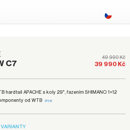
E
49 990 Kč
W C7
39 990 Kč
B hardtail APACHE s koly 29", řazením SHIMANO 1×12
 komponenty od WTB
více
 VARIANTY