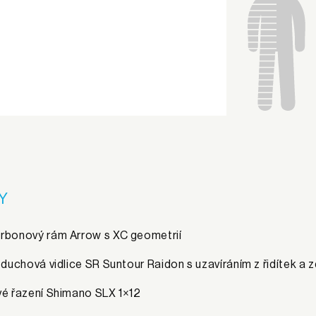
Y
rbonový rám Arrow s XC geometrií
vzduchová vidlice SR Suntour Raidon s uzavíráním z řidítek a
vé řazení Shimano SLX 1×12